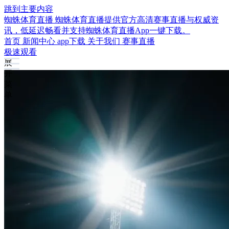
跳到主要内容
蜘蛛体育直播
蜘蛛体育直播提供官方高清赛事直播与权威资
讯，低延迟畅看并支持蜘蛛体育直播App一键下载。
首页
新闻中心
app下载
关于我们
赛事直播
极速观看
展
开
菜
单